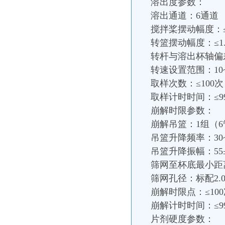
溶出度参数：
溶出通道：6通道
搅拌桨摆动幅度：≤0
转篮摆动幅度：≤1.
转杆与溶出杯轴偏差
转速设置范围：10~
取样次数：≤100次
取样计时时间：≤99
崩解时限参数：
崩解吊篮：1组（6
吊篮升降频率：30~
吊篮升降振幅：55±
筛网至杯底最小距离：
筛网孔径：标配2.0m
崩解时限点：≤10
崩解计时时间：≤99
片剂硬度参数：