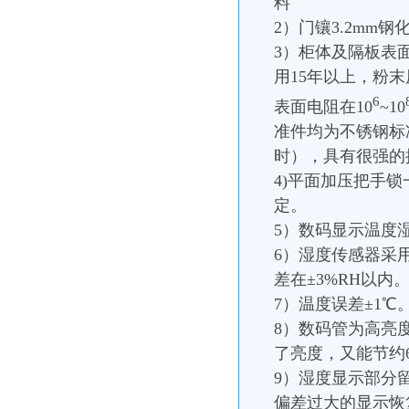
料
2）门镶3.2mm钢
3）柜体及隔板表
用15年以上，粉
6
表面电阻在10
~10
准件均为不锈钢标准
时），具有很强的
4)平面加压把手
定。
5）数码显示温度
6）湿度传感器采用
差在±3%RH以内
7）温度误差±1℃。
8）数码管为高亮
了亮度，又能节约
9）湿度显示部分
偏差过大的显示恢