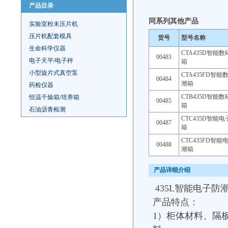
产品目录
同系列其他产品
实验室粉末压片机
压片机配套模具
货号
型号名称
生命科学仪器
CTA435D智能
00483
电子天平/电子秤
箱
小型旋片式真空泵
CTA435FD智
00484
潮箱
药检仪器
CTB435D智能
恒温干燥箱/培养箱
00485
箱
石油沥青检测
CTC435D智能
00487
箱
CTC435FD智
00488
潮箱
产品详细介绍
435L智能电子防
产品特点：
1）柜体材料、隔板