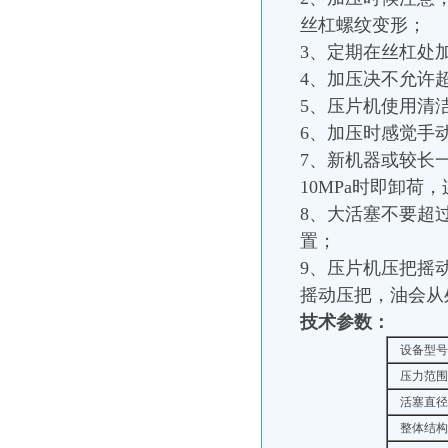
丝杠螺纹变形；
3、定期在丝杠处
4、加压决不允许
5、压片机使用清
6、加压时感觉手
7、新机器或较长
10MPa时即卸荷
8、大活塞不要超
置；
9、压片机压把摇
摇动压把，油会从
技术参数：
设备型号
压力范围
活塞直径
整体结构