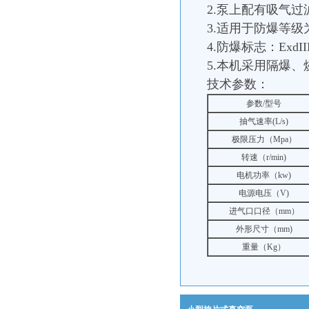
2.泵上配有吸气
3.适用于防爆等级
4.防爆标志：ExdII
5.本机采用隔爆
技术参数：
参数/型号
抽气速率(L/s)
极限压力（Mpa）
转速（r/min)
电机功率（kw)
电源电压（V)
进气口口径（mm）
外形尺寸（mm)
重量（Kg）