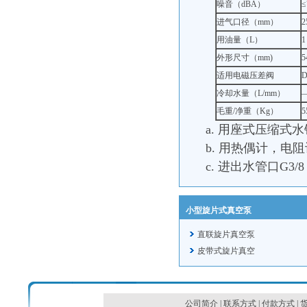
噪音（dBA）
≤
进气口径（mm）
2
用油量（L）
1
外形尺寸（mm)
5
适用电磁压差阀
D
冷却水量（L/mm）
毛重/净重（Kg）
5
a. 用座式压缩式
b. 用热偶计，电
c. 进出水管口G3/
小型旋片式真空泵
直联旋片真空泵
皮带式旋片真空
公司简介
|
联系方式
|
付款方式
|