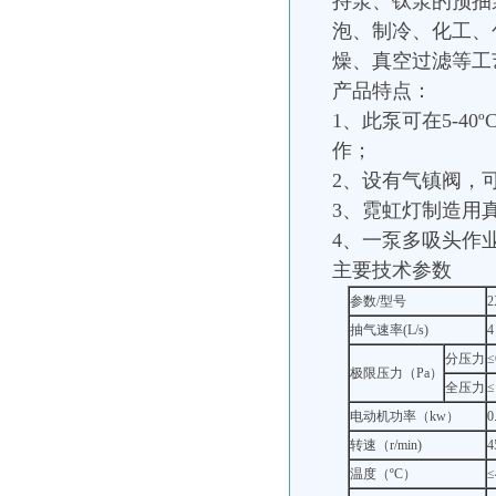
持泵、钛泵的预抽
泡、制冷、化工、
燥、真空过滤等工
产品特点：
1、此泵可在5-4
作；
2、设有气镇阀，
3、霓虹灯制造用
4、一泵多吸头作
主要技术参数
参数/型号
2
抽气速率(L/s)
4
分压力
≤
极限压力（Pa）
全压力
≤
电动机功率（kw）
0
转速（r/min)
4
温度（ºC）
≤