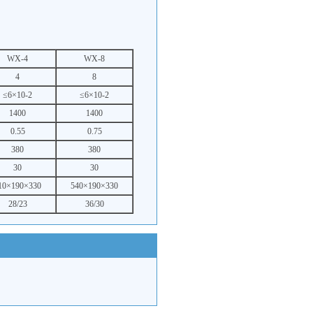
WX-4
WX-8
4
8
≤6×10-2
≤6×10-2
1400
1400
0.55
0.75
380
380
30
30
10×190×330
540×190×330
28/23
36/30