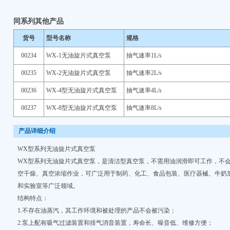
同系列其他产品
货号
型号名称
规格
00234
WX-1无油旋片式真空泵
抽气速率1L/s
00235
WX-2无油旋片式真空泵
抽气速率2L/s
00236
WX-4型无油旋片式真空泵
抽气速率4L/s
00237
WX-8型无油旋片式真空泵
抽气速率8L/s
产品详细介绍
WX型系列无油旋片式真空泵
WX型系列无油旋片式真空泵，是清洁型真空泵，不需用油润滑即可工作，不
空干燥、真空浓缩作业，可广泛用于制药、化工、食品包装、医疗器械、牛奶
和实验室等广泛领域。
结构特点：
1.不存在油蒸汽，其工作环境和被处理的产品不会被污染；
2.泵上配有吸气过滤装置和排气消音装置，寿命长、噪音低、维修方便；