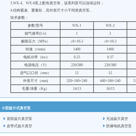
3.WX-4、WX-8泵上配有真空表，该系列泵可以连续运转；
4.结构紧凑、重量轻，其外形尺寸小于同类真空泵。
技术参数：
参数/型号
WX-1
WX-2
抽气速率(L/s)
1
2
极限压力（MPa）
≤6×10-2
≤6×10-2
转速（r/min)
1400
1400
电机功率（kw)
0.25
0.37
电源电压（V)
220/380
220/380
进气口口径（mm）
12
12
外形尺寸（mm)
320×160×240
440×160×240
5
毛重/净重（Kg）
14/13
16/15
小型旋片式真空泵
直联旋片真空泵
无油旋片真空
皮带式旋片真空
防爆电机真空泵