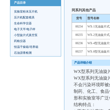
产品目录
同系列其他产品
实验室粉末压片机
压片机配套模具
货号
型号名称
生命科学仪器
00234
WX-1无油旋片
电子天平/电子秤
00235
WX-2无油旋片
小型旋片式真空泵
药检仪器
00236
WX-4型无油旋
恒温干燥箱/培养箱
00237
WX-8型无油旋
石油沥青检测
产品详细介绍
WX型系列无油旋
WX型系列无油旋
不会污染环境即被
制药、化工、食品
形和实验室等广泛
结构特点：