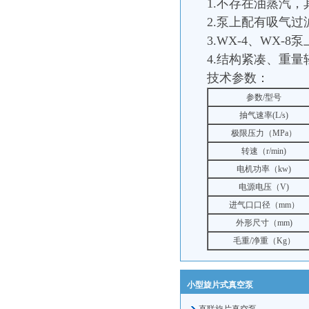
1.不存在油蒸汽
2.泵上配有吸气
3.WX-4、WX
4.结构紧凑、重
技术参数：
参数/型号
抽气速率(L/s)
极限压力（MPa）
转速（r/min)
电机功率（kw)
电源电压（V)
进气口口径（mm）
外形尺寸（mm)
毛重/净重（Kg）
小型旋片式真空泵