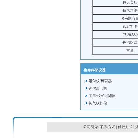
最大负压
抽气速率
吸液瓶容
额定功率
电源(AC)
长×宽×高
重量
生命科学仪器
混匀仪/孵育器
迷你离心机
圆筒/板式过滤器
氮气吹扫仪
公司简介
|
联系方式
|
付款方式
|