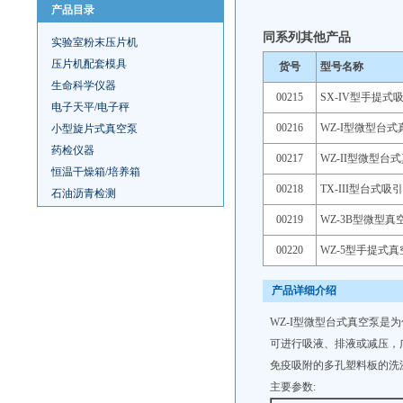
产品目录
同系列其他产品
实验室粉末压片机
压片机配套模具
货号
型号名称
生命科学仪器
00215
SX-IV型手提式
电子天平/电子秤
00216
WZ-I型微型台式
小型旋片式真空泵
药检仪器
00217
WZ-II型微型台
恒温干燥箱/培养箱
00218
TX-III型台式吸
石油沥青检测
00219
WZ-3B型微型真
00220
WZ-5型手提式真
产品详细介绍
WZ-I型微型台式真空泵
可进行吸液、排液或减压，
免疫吸附的多孔塑料板的洗
主要参数: