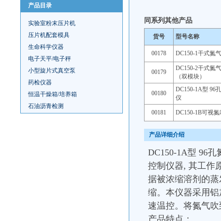
产品目录
同系列其他产品
实验室粉末压片机
压片机配套模具
货号
型号名称
生命科学仪器
00178
DC150-1干式
电子天平/电子秤
DC150-2干式
小型旋片式真空泵
00179
（双模块）
药检仪器
DC150-1A型 9
00180
恒温干燥箱/培养箱
仪
石油沥青检测
00181
DC150-1B可视
产品详细介绍
DC150-1A型
96
控制仪器, 其工
据被浓缩溶剂的蒸
缩。本仪器采用铝
速温控。将氮气吹
产品特点：