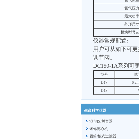
氮气流
氮气压
最大功
外形尺
模块型号
仪器常规配置
:
用户可从如下可更
调节阀。
DC150-1A系列
型号
试
D17
0.
D18
生命科学仪器
混匀仪/孵育器
迷你离心机
圆筒/板式过滤器