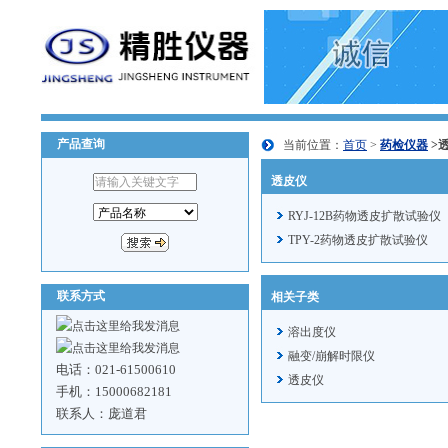
产品查询
当前位置：
首页
>
药检仪器
>
透皮仪
RYJ-12B药物透皮扩散试验仪
TPY-2药物透皮扩散试验仪
联系方式
相关子类
溶出度仪
融变/崩解时限仪
电话：021-61500610
透皮仪
手机：15000682181
联系人：庞道君